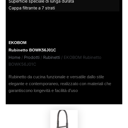
Superficie speciale di lunga durata
Cappa filtrante a 7 strati
EKOBOM
Rubinetto BOWK56J01C
Home
/
Prodotti
/
Rubinetti
/ EKOBOM Rubinetto
BOWK56J01C
Rubinetto da cucina funzionale e versatile dallo stile
elegante e contemporaneo, realizzato con materiali che
garantiscono longevità e facilità d’uso