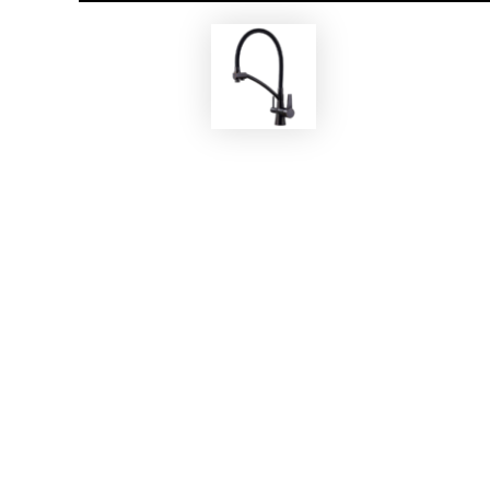
EKOBOM
Rubinetto BORB700-S