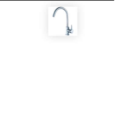
EKOBOM
Rubinetto BOKA56169C