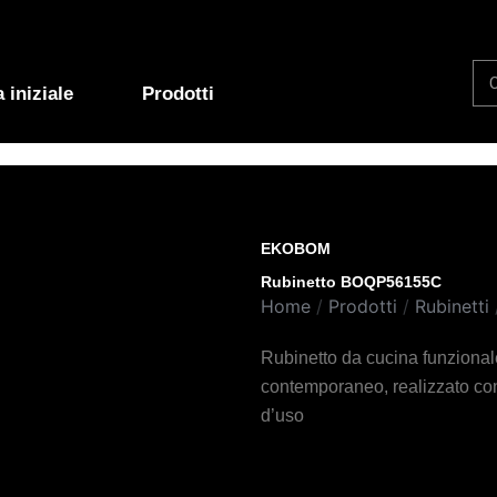
Se
 iniziale
Prodotti
EKOBOM
Rubinetto BOQP56155C
Home
/
Prodotti
/
Rubinetti
Rubinetto da cucina funzionale
contemporaneo, realizzato con 
d’uso