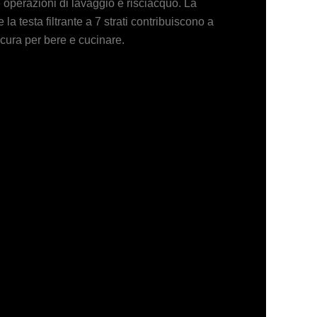
e operazioni di lavaggio e risciacquo. La
 la testa filtrante a 7 strati contribuiscono a
icura per bere e cucinare.