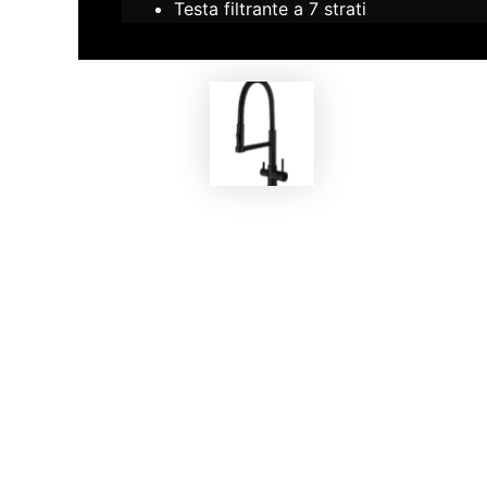
Testa filtrante a 7 strati
EKOBOM
Rubinetto BOG03114/SB