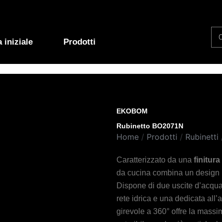
Se
 iniziale
Prodotti
EKOBOM
Rubinetto BO2071N
Home
/
Prodotti
/
Rubinetti
Caratterizzato da una
finitura
da cucina combina un design 
Dispone di due uscite d’acqua
rete idrica e una dedicata all’a
girevole a 360° offre la massi