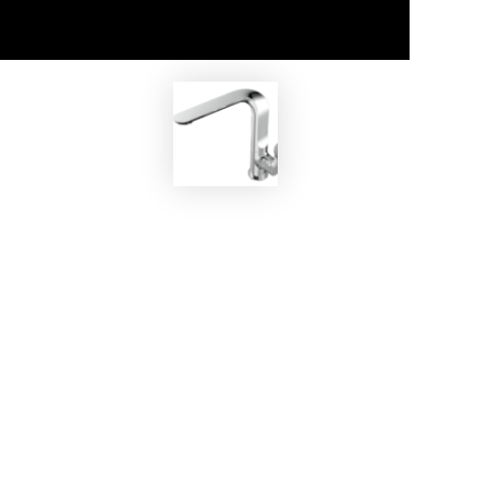
EKOBOM
Rubinetto BOWD564043C