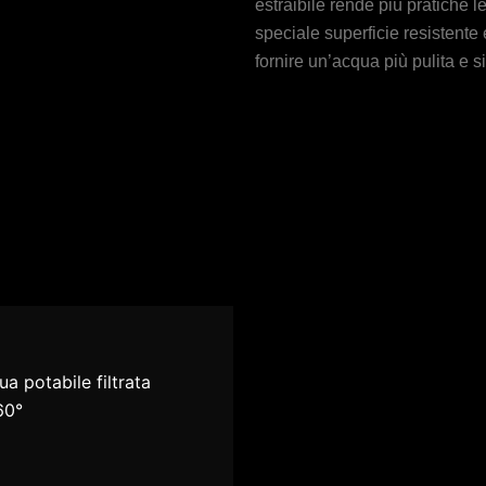
estraibile rende più pratiche l
speciale superficie resistente e
fornire un’acqua più pulita e s
a potabile filtrata
60°