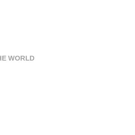
THE WORLD
sorgimento, 14 41121 Modena
Italy