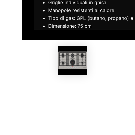
Griglie individuali in ghisa
Manopole resistenti al calore
Tipo di gas: GPL (butano, propano) e 
Dimensione: 75 cm
EKOBOM
Piano Cottura BO293VC/E