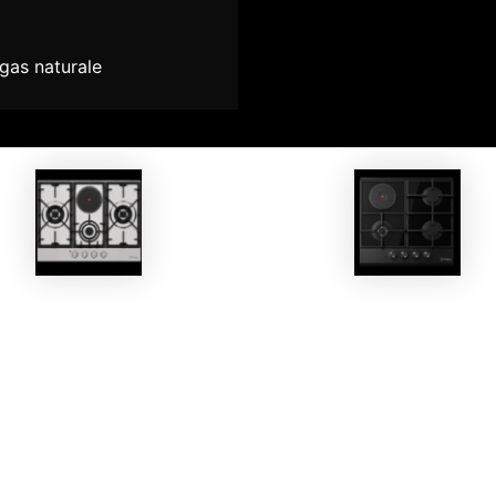
gas naturale
EKOBOM
EKOBOM
Piano Cottura BO371VC
Piano Cottura BO625B