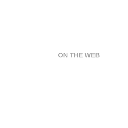
ON THE WEB
Servizio Clienti
Chi Siamo
Design