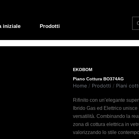
Se
 iniziale
Prodotti
EKOBOM
Piano Cottura BO374AG
Home
/
Prodotti
/
Piani cott
Rifinito con un’elegante super
Ibrido Gas ed Elettrico unisc
versatilità. Combinando la reatt
zona di cottura elettrica in ve
valorizzando lo stile contemp