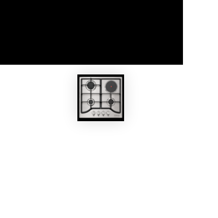
EKOBOM
L
Piano Cottura R215VC