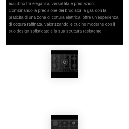
equilibrio tra eleganza, versatilità e prestazioni.
Combinando la precisione dei bruciatori a gas con la
praticità di una zona di cottura elettrica, offre un’esperienza
di cottura raffinata, valorizzando le cucine moderne con il
suo design sofisticato e la sua struttura resistente.
EKOBOM
Piano Cottura BO592SCNE