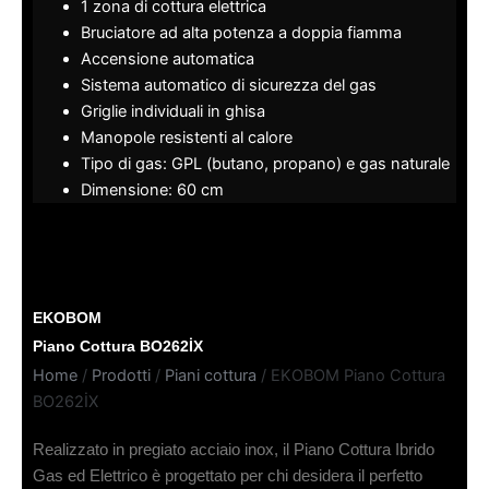
1 zona di cottura elettrica
Bruciatore ad alta potenza a doppia fiamma
Accensione automatica
Sistema automatico di sicurezza del gas
Griglie individuali in ghisa
Manopole resistenti al calore
Tipo di gas: GPL (butano, propano) e gas naturale
Dimensione: 60 cm
EKOBOM
Piano Cottura BO262İX
Home
/
Prodotti
/
Piani cottura
/ EKOBOM Piano Cottura
BO262İX
Realizzato in pregiato acciaio inox, il Piano Cottura Ibrido
Gas ed Elettrico è progettato per chi desidera il perfetto