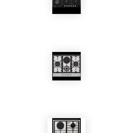
EKOBOM
Piano Cottura BO297VC
EKOBOM
Piano Cottura BO371VC