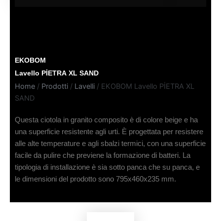
EKOBOM
Lavello PİETRA XL SAND
Home
/
Prodotti
/
Lavelli
/ EKOBOM Lavello PİETRA XL
SAND
Questa ciotola in granito composito è di colore beige e ha
una superficie resistente agli urti. È progettata per resistere
alle alte temperature e agli sbalzi termici, con una superficie
facile da pulire che previene la formazione di batteri. La
tipologia di installazione è sia sotto panca che su panca, e
le dimensioni del prodotto sono 795x460x235 mm.