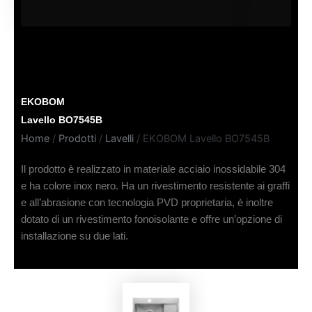
EKOBOM
Lavello BO7545B
Home
/
Prodotti
/
Lavelli
/ EKOBOM Lavello BO7545B
Il prodotto è realizzato in materiale acciaio inossidabile 304
e ha colore inox nero. Ha un rivestimento resistente ai graffi
e all’abrasione con tecnologia PVD proprietaria, è inoltre
dotato di un rivestimento fonoisolante e offre un’opzione di
installazione su due lati.