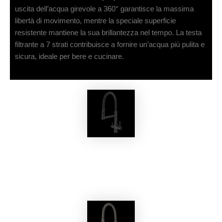
uscita dell’acqua girevole a 360° garantisce la massima
libertà di movimento, mentre la speciale superficie
resistente mantiene la sua brillantezza nel tempo. La testa
filtrante a 7 strati contribuisce a fornire un’acqua più pulita e
sicura, ideale per bere e cucinare.
EKOBOM
Rubinetto BOG03114/SB