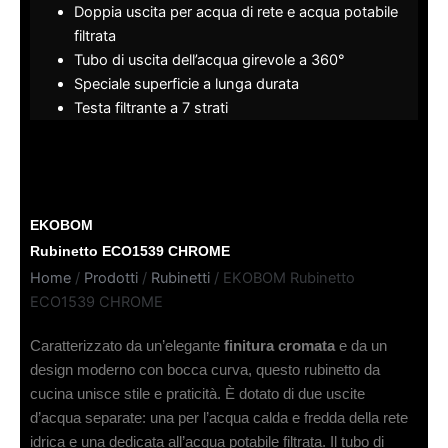
Doppia uscita per acqua di rete e acqua potabile
filtrata
Tubo di uscita dell’acqua girevole a 360°
Speciale superficie a lunga durata
Testa filtrante a 7 strati
EKOBOM
Rubinetto ECO1539 CHROME
Home
/
Prodotti
/
Rubinetti
/ EKOBOM Rubinetto
ECO1539 CHROME
Caratterizzato da un’elegante
finitura cromata
e da un
design moderno con bocca curva, questo rubinetto da
cucina unisce stile e praticità. È dotato di due uscite
d’acqua separate: una per l’acqua calda e fredda della rete
idrica e una dedicata all’acqua potabile filtrata. Il tubo di