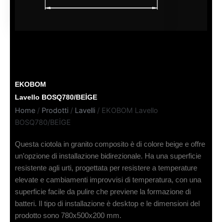
EKOBOM
Lavello BOSQ780/BEİGE
Home
/
Prodotti
/
Lavelli
/ EKOBOM Lavello
BOSQ780/BEİGE
Questa ciotola in granito composito è di colore beige e offre
un’opzione di installazione bidirezionale. Ha una superficie
resistente agli urti, progettata per resistere a temperature
elevate e cambiamenti improvvisi di temperatura, con una
superficie facile da pulire che previene la formazione di
batteri. Il tipo di installazione è desktop e le dimensioni del
prodotto sono 780x500x200 mm.