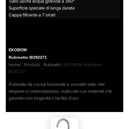
Tubo uscita acqua girevole a 360°
Superficie speciale di lunga durata
Cappa filtrante a 7 strati
EKOBOM
Rubinetto BO92271
Home
/
Prodotti
/
Rubinetti
/ EKOBOM Rubinetto
BO92271
Rubinetto da cucina funzionale e versatile dallo stile
elegante e contemporaneo, realizzato con materiali che
garantiscono longevità e facilità d’uso