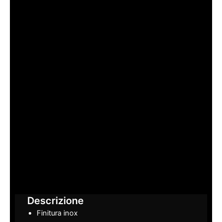
Descrizione
Finitura inox