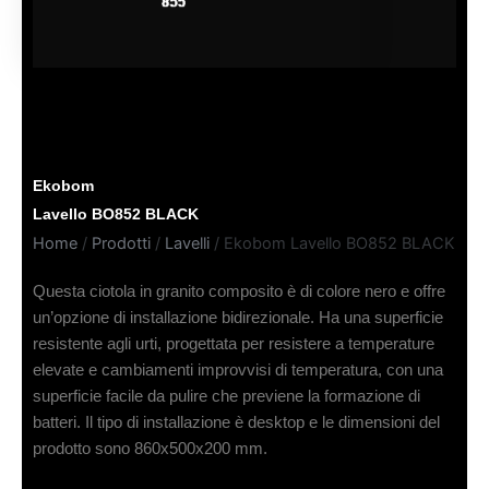
Ekobom
Lavello BO852 BLACK
Home
/
Prodotti
/
Lavelli
/ Ekobom Lavello BO852 BLACK
Questa ciotola in granito composito è di colore nero e offre
un’opzione di installazione bidirezionale. Ha una superficie
resistente agli urti, progettata per resistere a temperature
elevate e cambiamenti improvvisi di temperatura, con una
superficie facile da pulire che previene la formazione di
batteri. Il tipo di installazione è desktop e le dimensioni del
prodotto sono 860x500x200 mm.