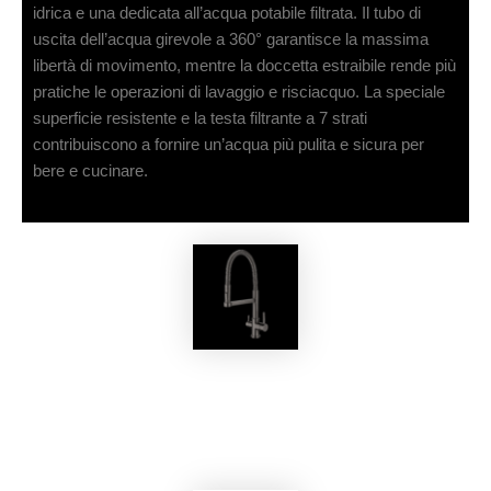
idrica e una dedicata all’acqua potabile filtrata. Il tubo di
uscita dell’acqua girevole a 360° garantisce la massima
libertà di movimento, mentre la doccetta estraibile rende più
pratiche le operazioni di lavaggio e risciacquo. La speciale
superficie resistente e la testa filtrante a 7 strati
contribuiscono a fornire un’acqua più pulita e sicura per
bere e cucinare.
EKOBOM
Rubinetto BOG03114/G