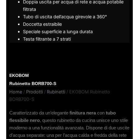
Doppia uscita per acqua di rete e acqua potabile
filtrata
Tubo di uscita dell’acqua girevole a 360°
Doccetta estraibile
Speciale superficie a lunga durata
Testa filtrante a 7 strati
EKOBOM
Rubinetto BORB700-S
Home
/
Prodotti
/
Rubinetti
/ EKOBOM Rubinetto
BORB700-S
Caratterizzato da un’elegante
finitura nera
con
tubo
flessibile nero
, questo rubinetto da cucina unisce uno stile
moderno a una funzionalità avanzata. Dispone di due uscite
d’acqua separate: una per l’acqua calda e fredda della rete