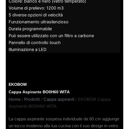
Colore: bianco e nero (vetro temperato)
Volume di prelievo: 1200 m3
5 diverse opzioni di velocità
Funzionamento ultrasilenzioso
Durata programmabile
Può essere utilizzato con un filtro a carbone
Pannello di controllo touch
Illuminazione a LED
EKOBOM
Cappa Aspirante BO0H60 WITA
Home
/
Prodotti
/
Cappe aspiranti
/ EKOBOM Cappa
Aspirante BO0H60 WITA
La cappa aspirante sospesa individuale da 60 cm aggiunge
un tocco moderno alla tua cucina con il suo design in vetro