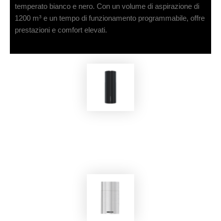
temperato bianco e nero. Con un volume di aspirazione di
1200 m³ e un tempo di funzionamento programmabile, offre
prestazioni e comfort elevati.
EKOBOM
Cappa Aspirante BOC400IS/BL-MAX