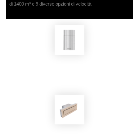
di 1400 m³ e 9 diverse opzioni di velocità.
EKOBOM
Cappa Aspirante BO0H45 INOX/E
EKOBOM