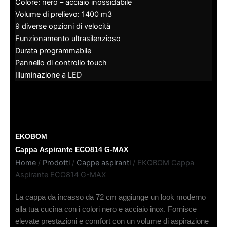
Colore: nero – acciaio inossidabile
Volume di prelievo: 1400 m3
9 diverse opzioni di velocità
Funzionamento ultrasilenzioso
Durata programmabile
Pannello di controllo touch
Illuminazione a LED
EKOBOM
Cappa Aspirante ECO814 G-MAX
Home
/
Prodotti
/
Cappe aspiranti
/ EKOBOM Cappa
Aspirante ECO814 G-MAX
La cappa da incasso da 72 cm aggiunge un look moderno
alla tua cucina con i colori nero e acciaio inox. Fornisce
elevate prestazioni e comfort con un volume di aspirazione