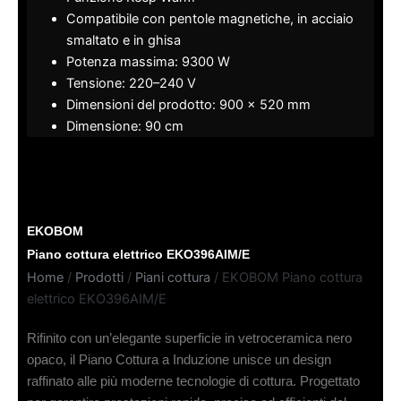
Compatibile con pentole magnetiche, in acciaio
smaltato e in ghisa
Potenza massima: 9300 W
Tensione: 220–240 V
Dimensioni del prodotto: 900 × 520 mm
Dimensione: 90 cm
EKOBOM
Piano cottura elettrico EKO396AIM/E
Home
/
Prodotti
/
Piani cottura
/ EKOBOM Piano cottura
elettrico EKO396AIM/E
Rifinito con un’elegante superficie in vetroceramica nero
opaco, il Piano Cottura a Induzione unisce un design
raffinato alle più moderne tecnologie di cottura. Progettato