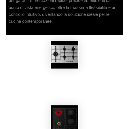
per garantire prestazioni rapide, precise ed efficienti dal
punto di vista energetico, offre la massima flessibilità e un
controllo intuitivo, diventando la soluzione ideale per le
cucine contemporanee.
EKOBOM
Piano Cottura R92G5İN