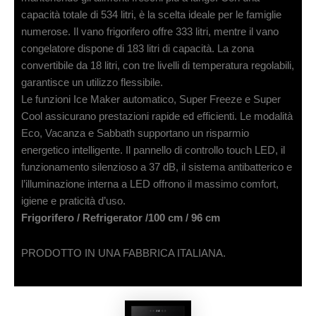
capacità totale di 534 litri, è la scelta ideale per le famiglie
numerose. Il vano frigorifero offre 333 litri, mentre il vano
congelatore dispone di 183 litri di capacità. La zona
convertibile da 18 litri, con tre livelli di temperatura regolabili,
garantisce un utilizzo flessibile.
Le funzioni Ice Maker automatico, Super Freeze e Super
Cool assicurano prestazioni rapide ed efficienti. Le modalità
Eco, Vacanza e Sabbath supportano un risparmio
energetico intelligente. Il pannello di controllo touch LED, il
funzionamento silenzioso a 37 dB, il sistema antibatterico e
l’illuminazione interna a LED offrono il massimo comfort,
igiene e praticità d’uso.
Frigorifero / Refrigerator /100 cm / 96 cm
PRODOTTO IN UNA FABBRICA ITALIANA.