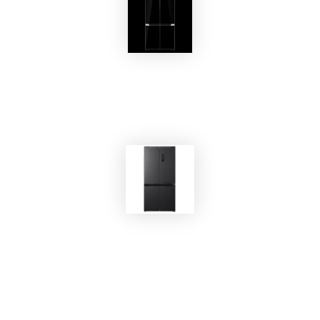
EKOBOM
Frigerifero EKONF505/BC
EKOBOM
Frigorifero EKO-NF600DS