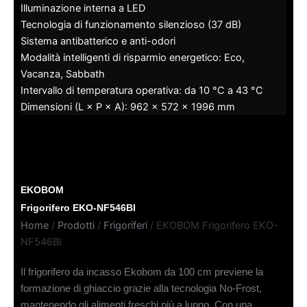
Illuminazione interna a LED
Tecnologia di funzionamento silenzioso (37 dB)
Sistema antibatterico e anti-odori
Modalità intelligenti di risparmio energetico: Eco,
Vacanza, Sabbath
Intervallo di temperatura operativa: da 10 °C a 43 °C
Dimensioni (L × P × A): 962 × 572 × 1996 mm
EKOBOM
Frigorifero EKO-NF546BI
Home
/
Prodotti
/
Frigoriferi
/ EKOBOM Frigorifero EKO-
NF546BI
Il frigorifero da incasso Ekobom da 100 cm previene la
formazione di ghiaccio grazie alla tecnologia No-Frost,
mantenendo gli alimenti freschi più a lungo. Con una