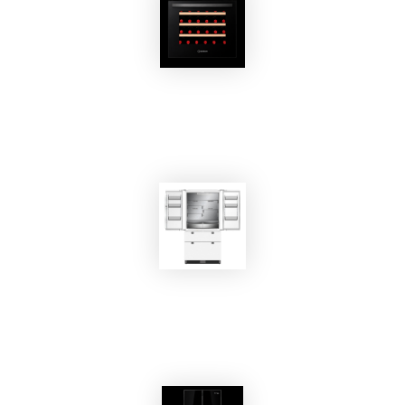
EKOBOM
Cantinetta Vino BOEKO30BT
EKOBOM
Frigorifero EKO-NF546BI