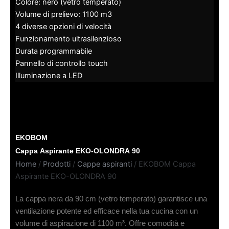
Colore: nero (vetro temperato)
Volume di prelievo: 1100 m3
4 diverse opzioni di velocità
Funzionamento ultrasilenzioso
Durata programmabile
Pannello di controllo touch
Illuminazione a LED
EKOBOM
Cappa Aspirante EKO-OLONDRA 90
Home
/
Prodotti
/
Cappe aspiranti
/ EKOBOM Cappa
Aspirante EKO-OLONDRA 90
La cappa nera da 90 cm (vetro temperato) garantisce una
ventilazione potente ed efficace nella tua cucina con un
volume di aspirazione di 1100 m³. Offre comodità e