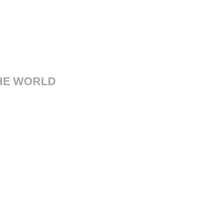
THE WORLD
sorgimento, 14 41121 Modena
Italy