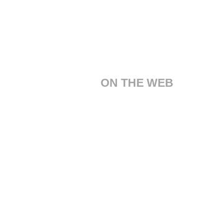
ON THE WEB
Servizio Clienti
Chi Siamo
Design