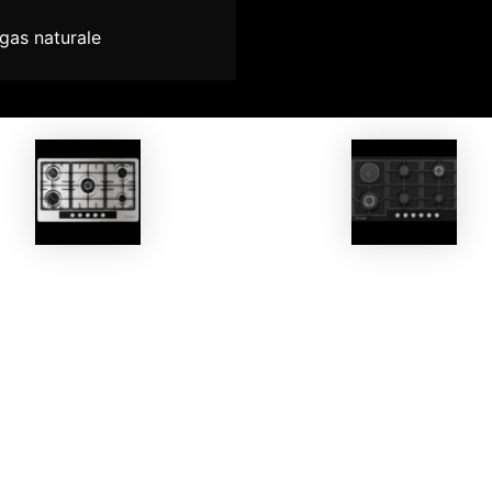
gas naturale
EKOBOM
EKOBOM
Piano Cottura BO595MGL
Piano Cottura BO297V