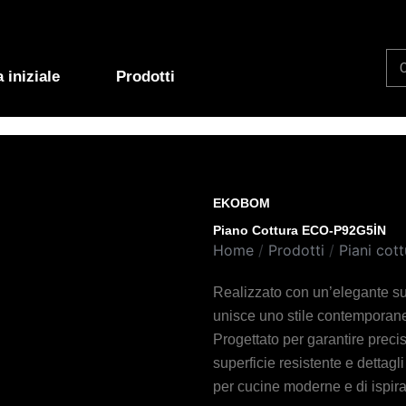
Se
 iniziale
Prodotti
EKOBOM
Piano Cottura ECO-P92G5İN
Home
/
Prodotti
/
Piani cott
Realizzato con un’elegante sup
unisce uno stile contemporaneo
Progettato per garantire precis
superficie resistente e dettagli
per cucine moderne e di ispir