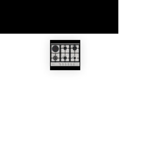
EKOBOM
C
Piano Cottura BO270VC