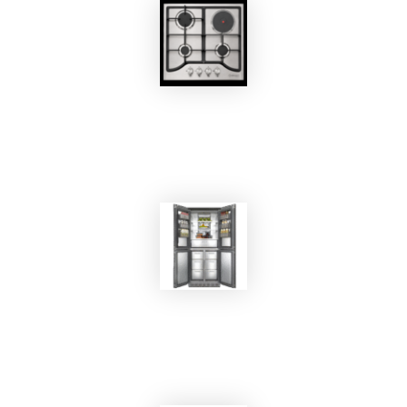
EKOBOM
Piano Cottura R215VC
EKOBOM
Frigorifero BO355NF/BI