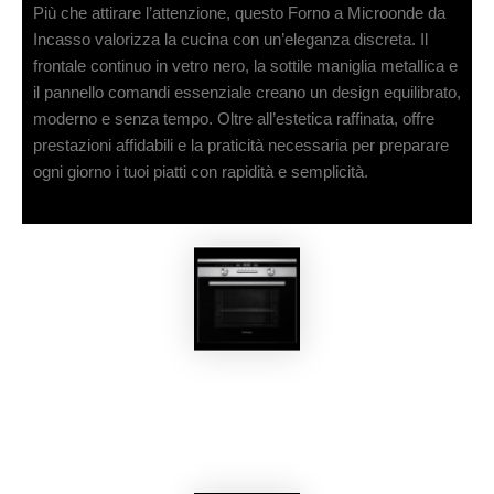
Più che attirare l’attenzione, questo Forno a Microonde da
Incasso valorizza la cucina con un’eleganza discreta. Il
frontale continuo in vetro nero, la sottile maniglia metallica e
il pannello comandi essenziale creano un design equilibrato,
moderno e senza tempo. Oltre all’estetica raffinata, offre
prestazioni affidabili e la praticità necessaria per preparare
ogni giorno i tuoi piatti con rapidità e semplicità.
EKOBOM
Forno a Microonde BO245OMW/E