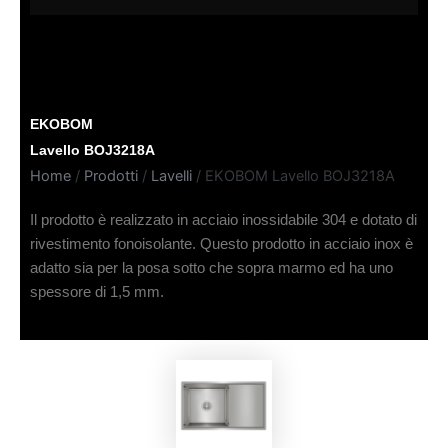
EKOBOM
Lavello BOJ3218A
Home
/
Prodotti
/
Lavelli
/ EKOBOM Lavello BOJ3218A
Il prodotto è realizzato in acciaio inossidabile 304 e dotato di
rivestimento fonoisolante. Questo prodotto in acciaio inox è
adatto sia per la posa sotto che sopra marmo ed ha uno
spessore di 1,5 mm.