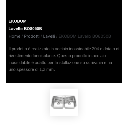
EKOBOM
Lavello BO8050B
Home
/
Prodotti
/
Lavelli
/ EKOBOM Lavello BO8050B
Il prodotto è realizzato in acciaio inossidabile 304 e dotato di
rivestimento fonoisolante. Questo prodotto in acciaio
inossidabile è adatto per l’installazione su scrivania e ha
uno spessore di 1,2 mm.