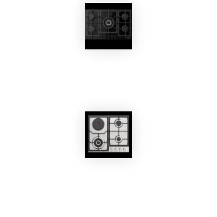
EKOBOM
Piano Cottura BO592SCNE
EKOBOM
Piano Cottura BO262İX