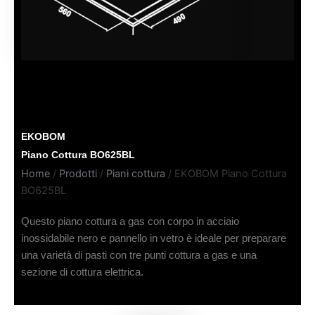
EKOBOM
Piano Cottura BO625BL
Home
/
Prodotti
/
Piani cottura
/ EKOBOM Piano Cottura
BO625BL
Questo piano cottura a gas con corpo in acciaio
inossidabile nero e pannello in vetro è ideale per preparare
una varietà di pasti con tre punti cottura a gas e una
sezione di cottura elettrica.