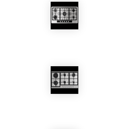
EKOBOM
Piano Cottura BO595MGL
EKOBOM
Piano Cottura BO295VC