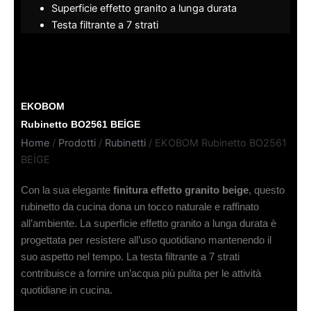
Superficie effetto granito a lunga durata
Testa filtrante a 7 strati
EKOBOM
Rubinetto BO2561 BEİGE
Home
/
Prodotti
/
Rubinetti
/ EKOBOM Rubinetto BO2561
BEİGE
Con la sua elegante
finitura effetto granito beige
, questo
rubinetto da cucina dona un tocco naturale e raffinato
all’ambiente. La superficie effetto granito a lunga durata è
progettata per resistere all’uso quotidiano mantenendo il
suo aspetto nel tempo. La testa filtrante a 7 strati
contribuisce a fornire un’acqua più pulita per le attività
quotidiane in cucina.