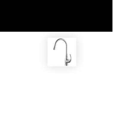
EKOBOM
C
Rubinetto BOQP56155C