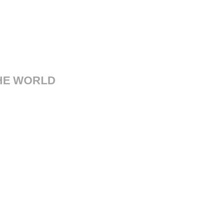
THE WORLD
sorgimento, 14 41121 Modena
Italy