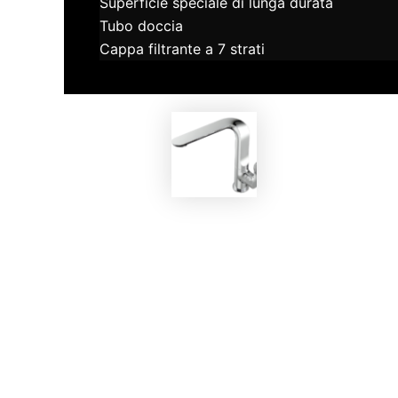
Superficie speciale di lunga durata
Tubo doccia
Cappa filtrante a 7 strati
EKOBOM
Rubinetto BOWD564043C