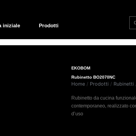
Se
 iniziale
Prodotti
EKOBOM
Rubinetto BO2070NC
Home
/
Prodotti
/
Rubinetti
Rubinetto da cucina funzionale
contemporaneo, realizzato con 
d’uso