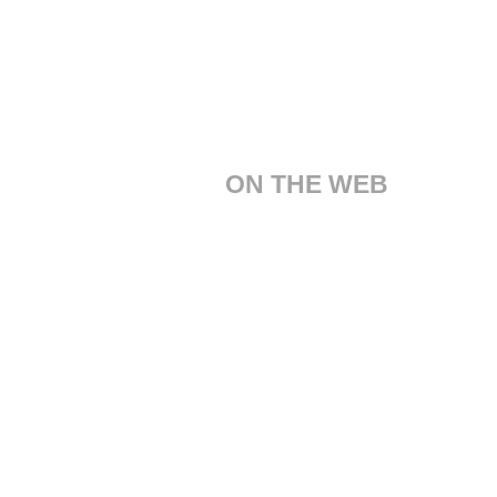
ON THE WEB
Servizio Clienti
Chi Siamo
Design