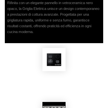
Rifinita con un elegante pannello in vetroceramica nero
opaco, la Griglia Elettrica unisce un design contemporaneo
a prestazioni di cottura avanzate. Progettata per una
grigliatura rapida, uniforme e senza fumo, garantisce
risultati costanti, offrendo praticità ed efficienza in ogni
cucina moderna.
Piastra a gas
BOEKO364AG