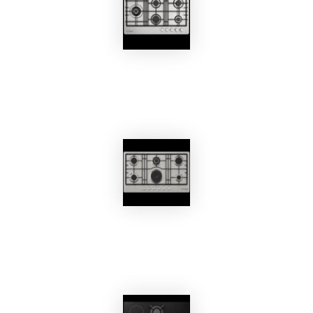
EKOBOM
Piano Cottura BO592MQ/N
EKOBOM
Piano Cottura BO293VC/E