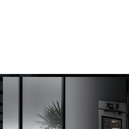
contemporaneo allo stile classico. Ogni dispositivo è pensato per
integrarsi armoniosamente con l’arredamento, ottimizzando lo
spazio e migliorando l’esperienza quotidiana in cucina.
Inoltre, lavoriamo ogni giorno per innovare e perfezionare le
nostre soluzioni, rendendo ogni cucina più efficiente, elegante e
sostenibile. In conclusione, scegliere Ekobom significa affidarsi a
un marchio che mette al centro la qualità, il design e la vita di ogni
famiglia.